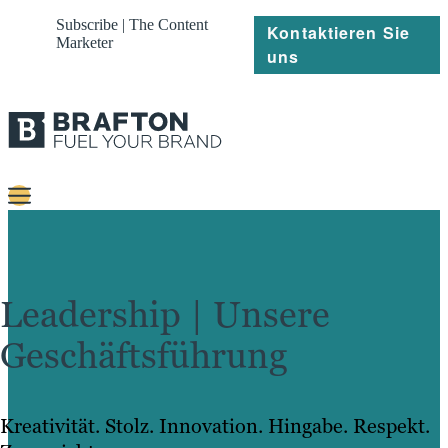
Subscribe | The Content
Kontaktieren Sie
Marketer
uns
Content
Strategie
Leadership | Unsere
Platforms
Geschäftsführung
Referenzen
Über
Kreativität. Stolz. Innovation. Hingabe. Respekt.
Ressourcen