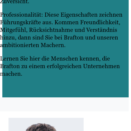
Zuversicht.
Professionalität: Diese Eigenschaften zeichnen
Führungskräfte aus. Kommen Freundlichkeit,
Mitgefühl, Rücksichtnahme und Verständnis
hinzu, dann sind Sie bei Brafton und unseren
ambitionierten Machern.
Lernen Sie hier die Menschen kennen, die
Brafton zu einem erfolgreichen Unternehmen
machen.