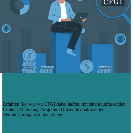
WIE WIR DUTZENDE – UND IMMER
MEHR – VON LEADS FÜR CFGI
BEWÄLTIGT HABEN
Erfahren Sie, wie wir CFGI dabei halfen, mit einem umfassenden
Content-Marketing-Programm Dutzende qualifizierter
Verkaufsanfragen zu generieren.
Mehr erfahren