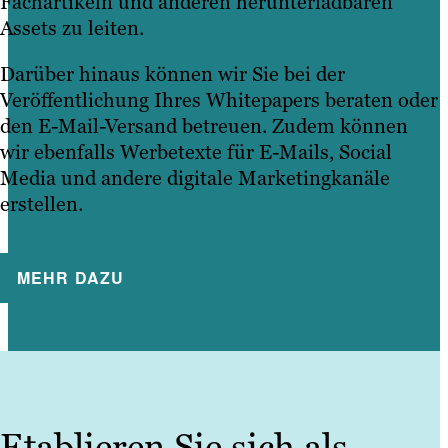
Fachartikeln und anderen herunterladbaren
Assets zu leiten.
Darüber hinaus können wir Sie bei der
Veröffentlichung Ihres Whitepapers beraten oder
den E-Mail-Versand betreuen. Zudem können
wir ebenfalls Werbetexte für E-Mails, Social
Media und andere digitale Marketingkanäle
erstellen.
MEHR DAZU
Etablieren Sie sich als