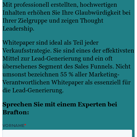
Mit professionell erstellten, hochwertigen
Inhalten erhöhen Sie Ihre Glaubwürdigkeit bei
Ihrer Zielgruppe und zeigen Thought
Leadership.
Whitepaper sind ideal als Teil jeder
Verkaufsstrategie. Sie sind eines der effektivsten
Mittel zur Lead-Generierung und ein oft
übersehenes Segment des Sales Funnels. Nicht
umsonst bezeichnen 55 % aller Marketing-
Verantwortlichen Whitepaper als essenziell für
die Lead-Generierung.
Sprechen Sie mit einem Experten bei
Brafton: