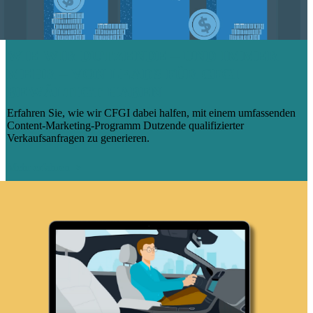
WIE WIR DUTZENDE – UND IMMER
MEHR – VON LEADS FÜR CFGI
BEWÄLTIGT HABEN
Erfahren Sie, wie wir CFGI dabei halfen, mit einem umfassenden
Content-Marketing-Programm Dutzende qualifizierter
Verkaufsanfragen zu generieren.
Mehr erfahren