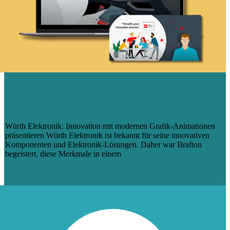
WÜRTH ELEKTRONIK: INNOVATION
MIT MODERNEN GRAFIK-
ANIMATIONEN PRÄSENTIEREN
Würth Elektronik: Innovation mit modernen Grafik-Animationen
präsentieren Würth Elektronik ist bekannt für seine innovativen
Komponenten und Elektronik-Lösungen. Daher war Brafton
begeistert, diese Merkmale in einem
Mehr erfahren