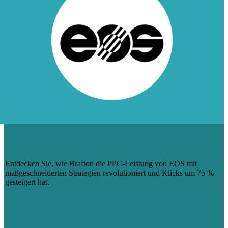
WIE WIR DIE PPC-LEISTUNG VON EOS
VERBESSERT HABEN
Entdecken Sie, wie Brafton die PPC-Leistung von EOS mit
maßgeschneiderten Strategien revolutioniert und Klicks um 75 %
gesteigert hat.
Mehr erfahren