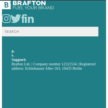
Suche
nach:
p.
+49 30 52001358
e
.
info@brafton.com
Support:
techsupport@brafton.com
Brafton Ltd. | Company number 12311534 | Registered
address: Schönhauser Allee 163, 10435 Berlin
Privacy policy
USA
Australia
Germany
United Kingdom
Jobs