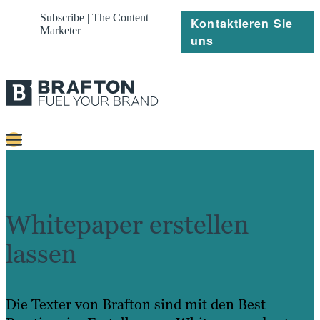
Subscribe | The Content
Kontaktieren Sie
Marketer
uns
Content
Strategie
Whitepaper erstellen
Platforms
lassen
Referenzen
Über
Die Texter von Brafton sind mit den Best
Ressourcen