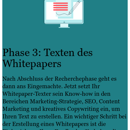
Phase 3: Texten des
Whitepapers
Nach Abschluss der Recherchephase geht es
dann ans Eingemachte. Jetzt setzt Ihr
Whitepaper-Texter sein Know-how in den
Bereichen Marketing-Strategie, SEO, Content
Marketing und kreatives Copywriting ein, um
Ihren Text zu erstellen. Ein wichtiger Schritt bei
der Erstellung eines Whitepapers ist die