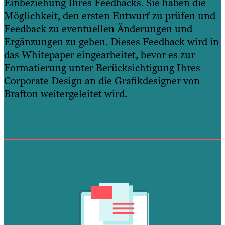
Einbeziehung Ihres Feedbacks. Sie haben die
Möglichkeit, den ersten Entwurf zu prüfen und
Feedback zu eventuellen Änderungen und
Ergänzungen zu geben. Dieses Feedback wird in
das Whitepaper eingearbeitet, bevor es zur
Formatierung unter Berücksichtigung Ihres
Corporate Design an die Grafikdesigner von
Brafton weitergeleitet wird.