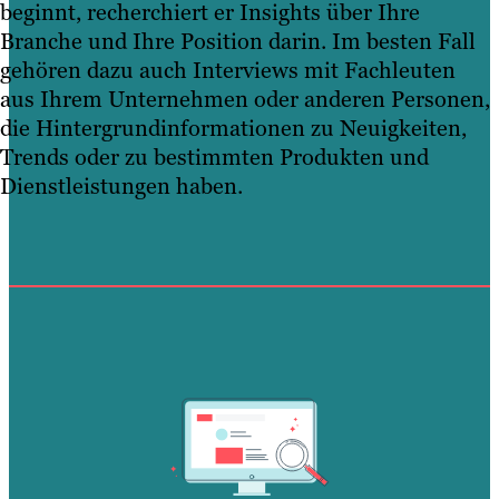
beginnt, recherchiert er Insights über Ihre
Branche und Ihre Position darin. Im besten Fall
gehören dazu auch Interviews mit Fachleuten
aus Ihrem Unternehmen oder anderen Personen,
die Hintergrundinformationen zu Neuigkeiten,
Trends oder zu bestimmten Produkten und
Dienstleistungen haben.