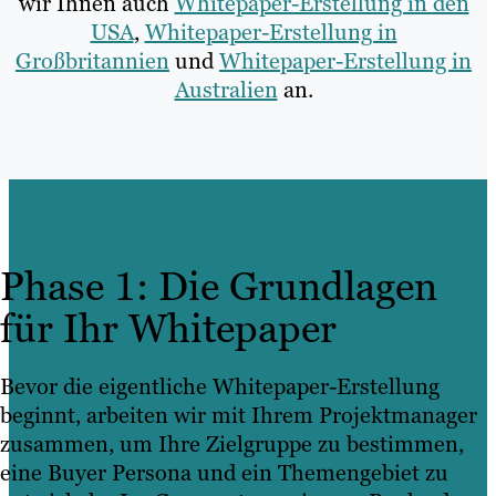
wir Ihnen auch
Whitepaper-Erstellung in den
USA
,
Whitepaper-Erstellung in
Großbritannien
und
Whitepaper-Erstellung in
Australien
an.
Phase 1: Die Grundlagen
für Ihr Whitepaper
Bevor die eigentliche Whitepaper-Erstellung
beginnt, arbeiten wir mit Ihrem Projektmanager
zusammen, um Ihre Zielgruppe zu bestimmen,
eine Buyer Persona und ein Themengebiet zu