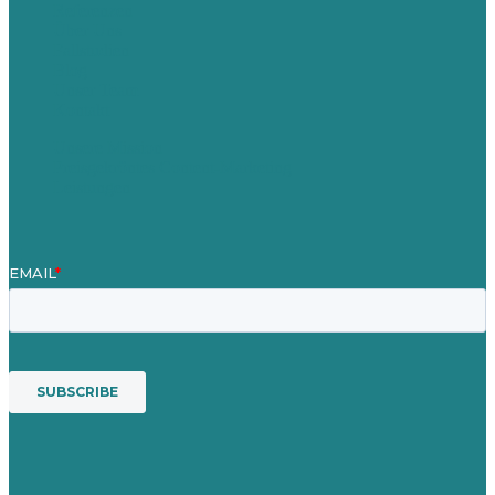
Referenzen
Über Uns
Fallstudien
Blog
Unser Team
Kontakt
Unsere Mission
Preisgekröntes Content-Marketing
Leistungen