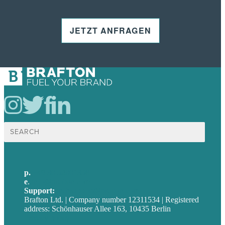
JETZT ANFRAGEN
Suche
nach:
p.
+49 30 52001358
e
.
info@brafton.com
Support:
techsupport@brafton.com
Brafton Ltd. | Company number 12311534 | Registered
address: Schönhauser Allee 163, 10435 Berlin
Privacy policy