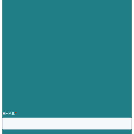
USA
Australia
Germany
United Kingdom
Jobs
Referenzen
Über Uns
Fallstudien
Blog
Unser Team
Kontakt
Unsere Mission
Preisgekröntes Content-Marketing
Leistungen