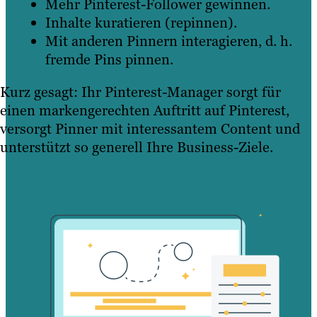
Mehr Pinterest-Follower gewinnen.
Inhalte kuratieren (repinnen).
Mit anderen Pinnern interagieren, d. h.
fremde Pins pinnen.
Kurz gesagt: Ihr Pinterest-Manager sorgt für
einen markengerechten Auftritt auf Pinterest,
versorgt Pinner mit interessantem Content und
unterstützt so generell Ihre Business-Ziele.