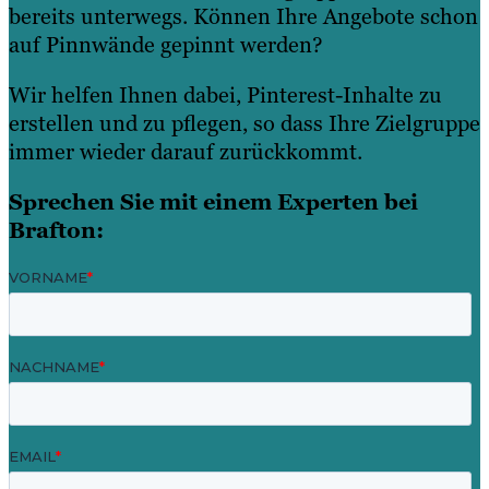
bereits unterwegs. Können Ihre Angebote schon
auf Pinnwände gepinnt werden?
Wir helfen Ihnen dabei, Pinterest-Inhalte zu
erstellen und zu pflegen, so dass Ihre Zielgruppe
immer wieder darauf zurückkommt.
Sprechen Sie mit einem Experten bei
Brafton: