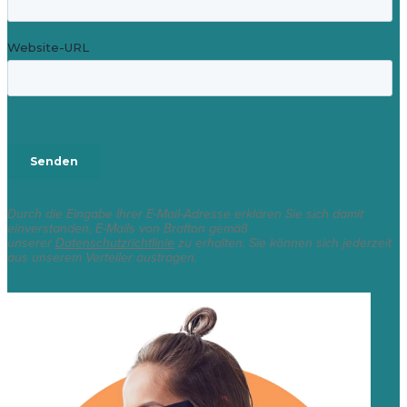
Durch die Eingabe Ihrer E-Mail-Adresse erklären Sie sich damit
einverstanden, E-Mails von Brafton gemäß
unserer
Datenschutzrichtlinie
zu erhalten. Sie können sich jederzeit
aus unserem Verteiler austragen.