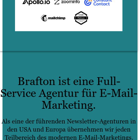
Brafton ist eine Full-
Service Agentur für E-Mail-
Marketing.
Als eine der führenden Newsletter-Agenturen in
den USA und Europa übernehmen wir jeden
Teilbereich des modernen E-Mail-Marketings.