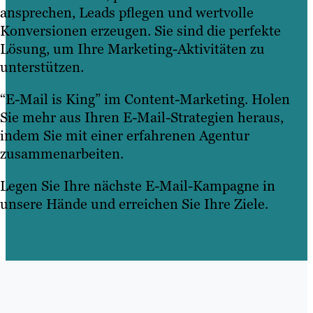
ansprechen, Leads pflegen und wertvolle
Konversionen erzeugen. Sie sind die perfekte
Lösung, um Ihre Marketing-Aktivitäten zu
unterstützen.
“E-Mail is King” im Content-Marketing. Holen
Sie mehr aus Ihren E-Mail-Strategien heraus,
indem Sie mit einer erfahrenen Agentur
zusammenarbeiten.
Legen Sie Ihre nächste E-Mail-Kampagne in
unsere Hände und erreichen Sie Ihre Ziele.