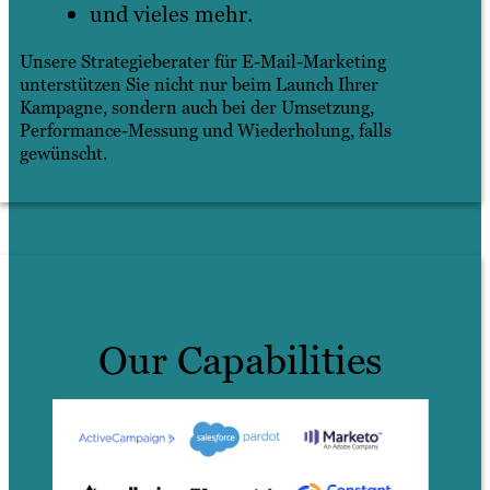
und vieles mehr.
Unsere Strategieberater für E-Mail-Marketing
unterstützen Sie nicht nur beim Launch Ihrer
Kampagne, sondern auch bei der Umsetzung,
Performance-Messung und Wiederholung, falls
gewünscht.
Our Capabilities