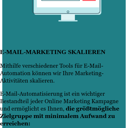
E-MAIL-MARKETING SKALIEREN
Mithilfe verschiedener Tools für E-Mail-
Automation können wir Ihre Marketing-
Aktivitäten skalieren.
E-Mail-Automatisierung ist ein wichtiger
Bestandteil jeder Online Marketing Kampagne
und ermöglicht es Ihnen,
die größtmögliche
Zielgruppe mit minimalem Aufwand zu
erreichen: