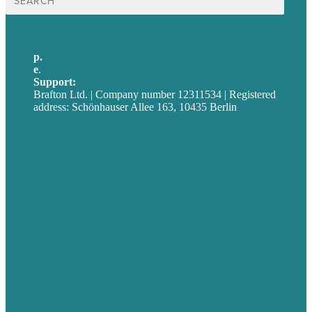
nach:
p.
+49 30 52001358
e
.
info@brafton.com
Support:
techsupport@brafton.com
Brafton Ltd. | Company number 12311534 | Registered
address: Schönhauser Allee 163, 10435 Berlin
Privacy policy
USA
Australia
Germany
United Kingdom
Jobs
Referenzen
Über Uns
Fallstudien
Blog
Unser Team
Kontakt