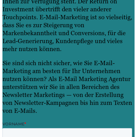
Ihnen zur Verfügung steht. Der Return on
Investment übertrifft den vieler anderer
Touchpoints. E-Mail-Marketing ist so vielseitig,
dass Sie es zur Steigerung von
Markenbekanntheit und Conversions, für die
Lead-Generierung, Kundenpflege und vieles
mehr nutzen können.
Sie sind sich nicht sicher, wie Sie E-Mail-
Marketing am besten für Ihr Unternehmen
nutzen können? Als E-Mail Marketing Agentur
unterstützen wir Sie in allen Bereichen des
Newsletter Marketings — von der Erstellung
von Newsletter-Kampagnen bis hin zum Texten
von E-Mails.