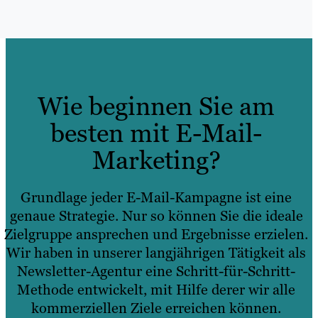
Wie beginnen Sie am
besten mit E-Mail-
Marketing?
Grundlage jeder E-Mail-Kampagne ist eine
genaue Strategie. Nur so können Sie die ideale
Zielgruppe ansprechen und Ergebnisse erzielen.
Wir haben in unserer langjährigen Tätigkeit als
Newsletter-Agentur eine Schritt-für-Schritt-
Methode entwickelt, mit Hilfe derer wir alle
kommerziellen Ziele erreichen können.