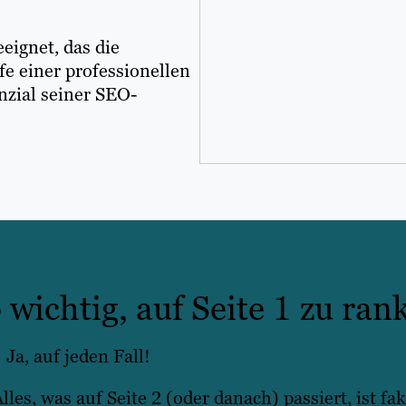
eignet, das die
e einer professionellen
zial seiner SEO-
 wichtig, auf Seite 1 zu ran
Ja, auf jeden Fall!
Alles, was auf Seite 2 (oder danach) passiert, ist fa