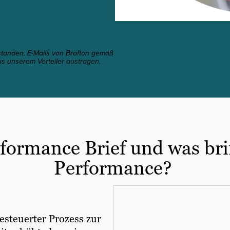
rstanden, E-Mails von Brafton gemäß
us unserem Verteiler austragen.
rformance Brief und was br
Performance?
esteuerter Prozess zur