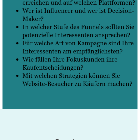
erreichen und auf welchen Plattformen?
Wer ist Influencer und wer ist Decision-
Maker?
In welcher Stufe des Funnels sollten Sie
potenzielle Interessenten ansprechen?
Für welche Art von Kampagne sind Ihre
Interessenten am empfänglichsten?
Wie fällen Ihre Fokuskunden ihre
Kaufentscheidungen?
Mit welchen Strategien können Sie
Website-Besucher zu Käufern machen?