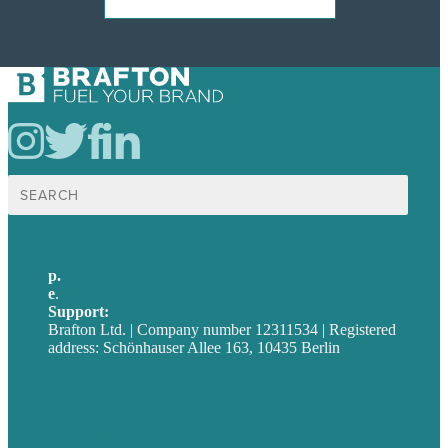
Suche
nach:
p.
+49 30 52001358
e
.
info@brafton.com
Support:
techsupport@brafton.com
Brafton Ltd. | Company number 12311534 | Registered
address: Schönhauser Allee 163, 10435 Berlin
Privacy policy
USA
Australia