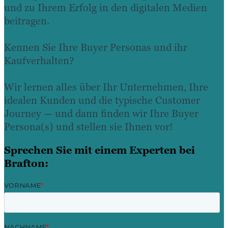
und zu Ihrem Erfolg in den digitalen Medien
beitragen.
Kennen Sie Ihre Buyer Personas und ihr
Kaufverhalten?
Wir lernen alles über Ihr Unternehmen, Ihre
idealen Kunden und die typische Customer
Journey — und dann finden wir Ihre Buyer
Persona(s) und stellen sie Ihnen vor!
Sprechen Sie mit einem Experten bei
Brafton: