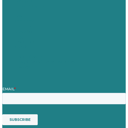
Germany
United Kingdom
Jobs
Referenzen
Über Uns
Fallstudien
Blog
Unser Team
Kontakt
Unsere Mission
Preisgekröntes Content-Marketing
Leistungen