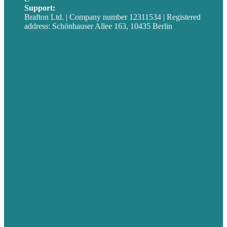
Support:
techsupport@brafton.com
Brafton Ltd. | Company number 12311534 | Registered
address: Schönhauser Allee 163, 10435 Berlin
Privacy policy
USA
Australia
Germany
United Kingdom
Jobs
Referenzen
Über Uns
Fallstudien
Blog
Unser Team
Kontakt
Unsere Mission
Preisgekröntes Content-Marketing
Leistungen