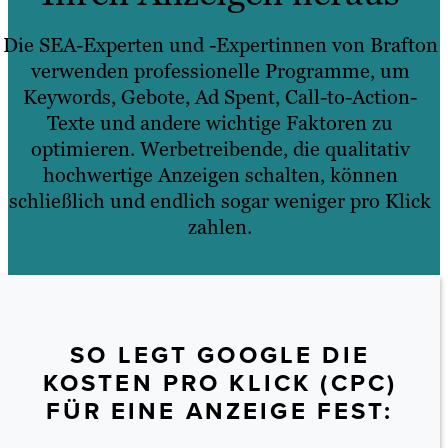
Die SEA-Experten und -Expertinnen von Brafton
verwenden professionelle Programme, um
Keywords, Gebote, Ad Spent, Call-to-Action-
Texte und andere wichtige Faktoren zu
optimieren. Werbetreibende, die qualitativ
hochwertige Anzeigen schalten, können
schließlich und endlich sogar weniger pro Klick
zahlen.
SO LEGT GOOGLE DIE
KOSTEN PRO KLICK (CPC)
FÜR EINE ANZEIGE FEST: