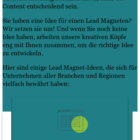
Content entscheidend sein.
Sie haben eine Idee für einen Lead Magneten?
Wir setzen sie um! Und wenn Sie noch keine
Idee haben, arbeiten unsere kreativen Köpfe
eng mit Ihnen zusammen, um die richtige Idee
zu entwickeln.
Hier sind einige Lead Magnet-Ideen, die sich für
Unternehmen aller Branchen und Regionen
vielfach bewährt haben: