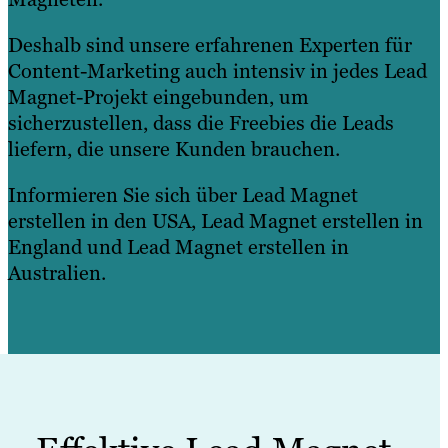
Deshalb sind unsere erfahrenen Experten für
Content-Marketing auch intensiv in jedes Lead
Magnet-Projekt eingebunden, um
sicherzustellen, dass die Freebies die Leads
liefern, die unsere Kunden brauchen.
Informieren Sie sich über Lead Magnet
erstellen in den USA, Lead Magnet erstellen in
England und Lead Magnet erstellen in
Australien.