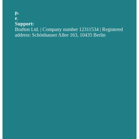
p.
+49 30 52001358
e
.
info@brafton.com
Support:
techsupport@brafton.com
Brafton Ltd. | Company number 12311534 | Registered
address: Schönhauser Allee 163, 10435 Berlin
Privacy policy
USA
Australia
Germany
United Kingdom
Jobs
Referenzen
Über Uns
Fallstudien
Blog
Unser Team
Kontakt
Unsere Mission
Preisgekröntes Content-Marketing
Leistungen