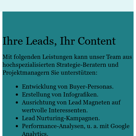
Ihre Leads, Ihr Content
Mit folgenden Leistungen kann unser Team aus
hochspezialisierten Strategie-Beratern und
Projektmanagern Sie unterstützen:
Entwicklung von Buyer-Personas.
Erstellung von Infografiken.
Ausrichtung von Lead Magneten auf
wertvolle Interessenten.
Lead Nurturing-Kampagnen.
Performance-Analysen, u. a. mit Google
Analytics.