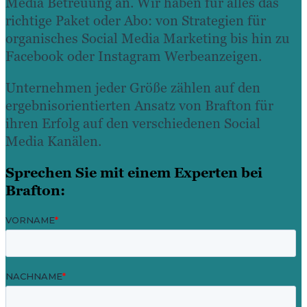
Media Betreuung an. Wir haben für alles das
richtige Paket oder Abo: von Strategien für
organisches Social Media Marketing bis hin zu
Facebook oder Instagram Werbeanzeigen.
Unternehmen jeder Größe zählen auf den
ergebnisorientierten Ansatz von Brafton für
ihren Erfolg auf den verschiedenen Social
Media Kanälen.
Sprechen Sie mit einem Experten bei
Brafton: