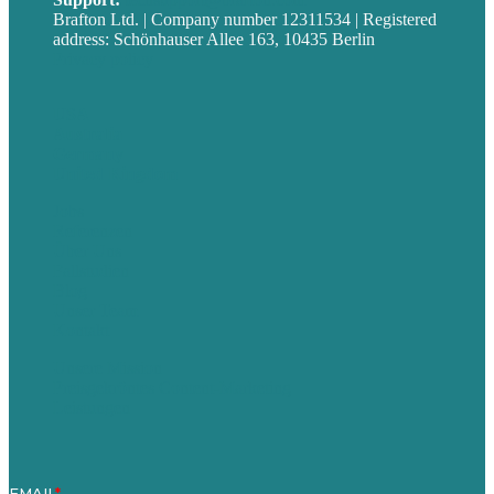
Brafton Ltd. | Company number 12311534 | Registered
address: Schönhauser Allee 163, 10435 Berlin
Privacy policy
USA
Australia
Germany
United Kingdom
Jobs
Referenzen
Über Uns
Fallstudien
Blog
Unser Team
Kontakt
Unsere Mission
Preisgekröntes Content-Marketing
Leistungen