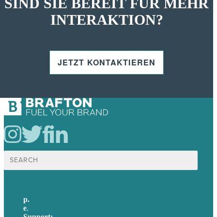
SIND SIE BEREIT FÜR MEHR
INTERAKTION?
JETZT KONTAKTIEREN
Suche
nach:
p.
+49 30 52001358
e
.
info@brafton.com
Support:
techsupport@brafton.com