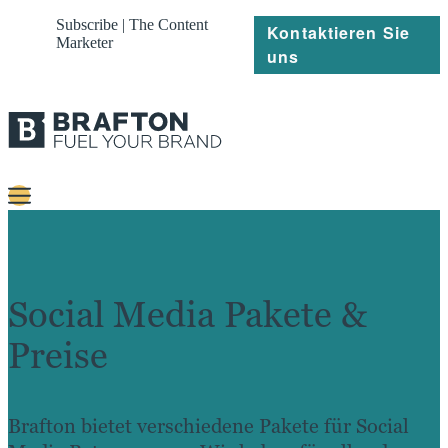
Subscribe | The Content
Kontaktieren Sie
Marketer
uns
Content
Strategie
Social Media Pakete &
Platforms
Preise
Referenzen
Über
Brafton bietet verschiedene Pakete für Social
Ressourcen