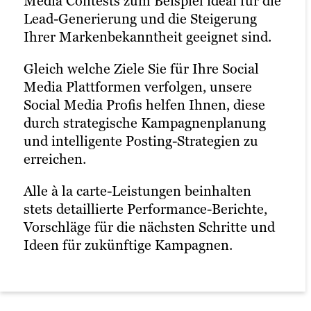
Media Contests zum Beispiel ideal für die
Anzeige, einen gesponserten Beitrag auf
und umsetzen oder Sie durch die
Lead-Generierung und die Steigerung
LinkedIn, Karussel-Ads auf Instagram
Erstellung von Posts unterstützen.
Ihrer Markenbekanntheit geeignet sind.
oder etwas anderes benötigen, wir
können die perfekte Werbestrategie
Gleich welche Ziele Sie für Ihre Social
entwickeln, mit der Sie Ihre gesetzten
Media Plattformen verfolgen, unsere
Ziele erreichen.
Social Media Profis helfen Ihnen, diese
durch strategische Kampagnenplanung
und intelligente Posting-Strategien zu
erreichen.
Alle à la carte-Leistungen beinhalten
stets detaillierte Performance-Berichte,
Vorschläge für die nächsten Schritte und
Ideen für zukünftige Kampagnen.