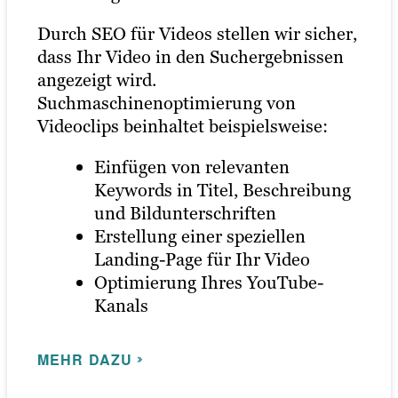
Ihren Social-Media-Accounts für mehr
Durch SEO für Videos stellen wir sicher,
Video-Marketing zahlt sich immer aus,
Follower*innen und Engagement
dass Ihr Video in den Suchergebnissen
egal in welcher Branche. Ob B2B oder
optimieren können.
angezeigt wird.
B2C, das Ergebnis ist dasselbe:
Suchmaschinenoptimierung von
Zuschauer*innen sind Kundschaft, und
MEHR DAZU
Videoclips beinhaltet beispielsweise:
Videos geben Ihrem Publikum die
Möglichkeit, Informationen zu
Einfügen von relevanten
konsumieren, ohne sich überfordert zu
Keywords in Titel, Beschreibung
fühlen.
und Bildunterschriften
Erstellung einer speziellen
Das bedeutet, dass Sie mit Ihrer
Landing-Page für Ihr Video
Kundschaft interagieren können wie nie
Optimierung Ihres YouTube-
zuvor — zu ihren Bedingungen und in
Kanals
ihrem bevorzugten Format.
MEHR DAZU
MEHR DAZU