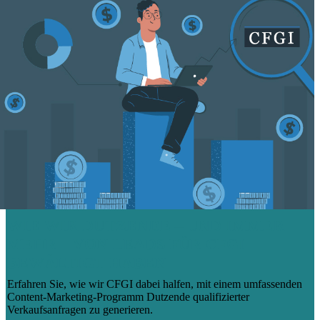
WIE WIR DUTZENDE – UND IMMER
MEHR – VON LEADS FÜR CFGI
BEWÄLTIGT HABEN
Erfahren Sie, wie wir CFGI dabei halfen, mit einem umfassenden
Content-Marketing-Programm Dutzende qualifizierter
Verkaufsanfragen zu generieren.