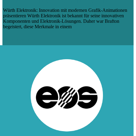
ANIMATIONEN PRÄSENTIEREN
Würth Elektronik: Innovation mit modernen Grafik-Animationen
präsentieren Würth Elektronik ist bekannt für seine innovativen
Komponenten und Elektronik-Lösungen. Daher war Brafton
begeistert, diese Merkmale in einem
Mehr erfahren