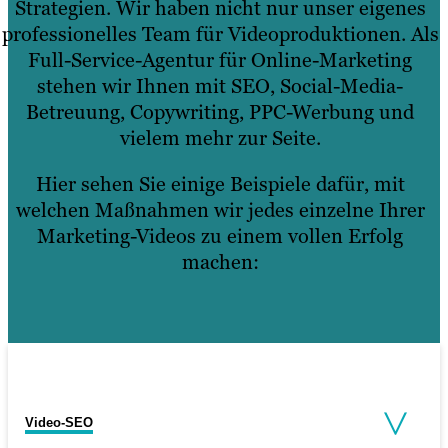
Strategien. Wir haben nicht nur unser eigenes
professionelles Team für Videoproduktionen. Als
Full-Service-Agentur für Online-Marketing
stehen wir Ihnen mit SEO, Social-Media-
Betreuung, Copywriting, PPC-Werbung und
vielem mehr zur Seite.
Hier sehen Sie einige Beispiele dafür, mit
welchen Maßnahmen wir jedes einzelne Ihrer
Marketing-Videos zu einem vollen Erfolg
machen:
Video-SEO