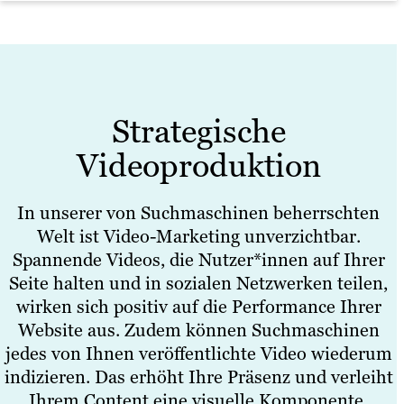
MEHR BEISPIELE
Produktionsstraße zeigen oder Ihr
konzentrieren.
daran erinnert.
MEHR DAZU
Produkt im Livestream auf einer
Damit Ihre Werbespots sich nahtlos in
Konferenz einführen – wir haben schon
ANGEBOT ANFORDERN
Ihre sonstigen Marketing-Maßnahmen
alles gemacht.
fügen, stimmen wir Drehorte und
Strategische
Gerade Produktfilme sind eine
Requisiten auf Ihr visuelles Branding ab.
hervorragende Möglichkeit, Ihr Angebot
Videoproduktion
Und wenn Sie gerne wüssten, ob Ihre
vorzuführen. Sie können visuelles
Spots bei der Kundschaft angekommen
Storytelling nutzen, um spezifische
sind, hilft Ihnen unser Team gerne, die
In unserer von Suchmaschinen beherrschten
Funktionen und
richtigen Kennzahlen für die
Welt ist Video-Marketing unverzichtbar.
Alleinstellungsmerkmale zu
Erfolgsmessung zu definieren.
Spannende Videos, die Nutzer*innen auf Ihrer
demonstrieren, die im Werbetext nicht
Seite halten und in sozialen Netzwerken teilen,
rüberkommen.
wirken sich positiv auf die Performance Ihrer
MEHR BEISPIELE
Website aus. Zudem können Suchmaschinen
MEHR BEISPIELE
jedes von Ihnen veröffentlichte Video wiederum
indizieren. Das erhöht Ihre Präsenz und verleiht
Ihrem Content eine visuelle Komponente.