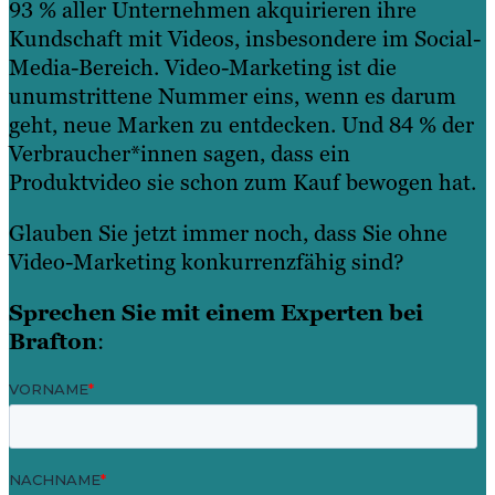
93 % aller Unternehmen akquirieren ihre
Kundschaft mit Videos, insbesondere im Social-
Media-Bereich. Video-Marketing ist die
unumstrittene Nummer eins, wenn es darum
geht, neue Marken zu entdecken. Und 84 % der
Verbraucher*innen sagen, dass ein
Produktvideo sie schon zum Kauf bewogen hat.
Glauben Sie jetzt immer noch, dass Sie ohne
Video-Marketing konkurrenzfähig sind?
Sprechen Sie mit einem Experten bei
Brafton
: