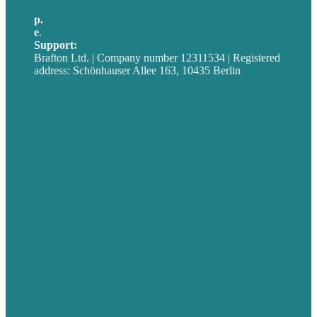
p.
+49 30 52001358
e
.
info@brafton.com
Support:
techsupport@brafton.com
Brafton Ltd. | Company number 12311534 | Registered
address: Schönhauser Allee 163, 10435 Berlin
Privacy policy
USA
Australia
Germany
United Kingdom
Jobs
Referenzen
Über Uns
Fallstudien
Blog
Unser Team
Kontakt
Unsere Mission
Preisgekröntes Content-Marketing
Leistungen