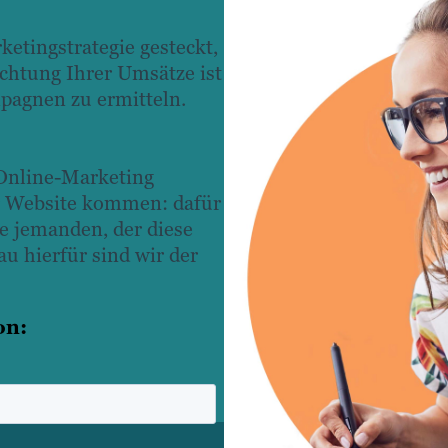
ketingstrategie gesteckt,
achtung Ihrer Umsätze ist
pagnen zu ermitteln.
Online-Marketing
rer Website kommen: dafür
ie jemanden, der diese
u hierfür sind wir der
on: