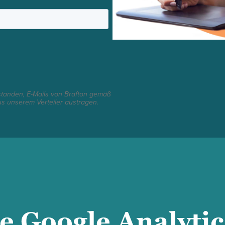
rstanden, E-Mails von Brafton gemäß
us unserem Verteiler austragen.
ne Google Analyti