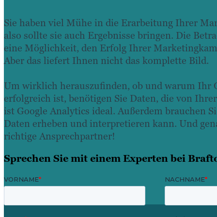
Sie haben viel Mühe in die Erarbeitung Ihrer Mar
also sollte sie auch Ergebnisse bringen. Die Betr
eine Möglichkeit, den Erfolg Ihrer Marketingkam
Aber das liefert Ihnen nicht das komplette Bild.
Um wirklich herauszufinden, ob und warum Ihr 
erfolgreich ist, benötigen Sie Daten, die von Ih
ist Google Analytics ideal. Außerdem brauchen S
Daten erheben und interpretieren kann. Und gena
richtige Ansprechpartner!
Sprechen Sie mit einem Experten bei Braft