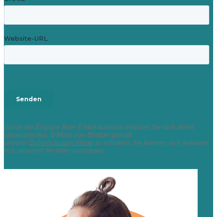
Durch die Eingabe Ihrer E-Mail-Adresse erklären Sie sich damit
einverstanden, E-Mails von Brafton gemäß
unserer
Datenschutzrichtlinie
zu erhalten. Sie können sich jederzeit
aus unserem Verteiler austragen.