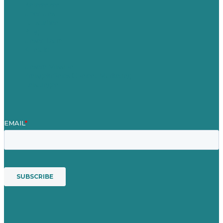
Referenzen
Über Uns
Fallstudien
Blog
Unser Team
Kontakt
Unsere Mission
Preisgekröntes Content-Marketing
Leistungen