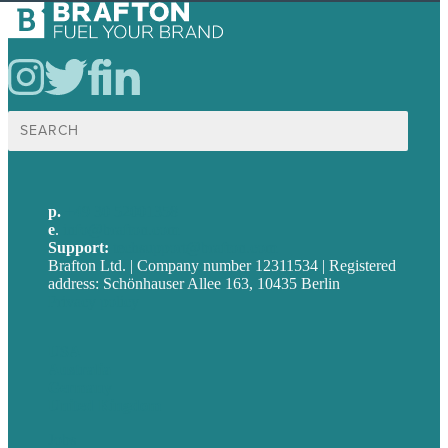
Suche
nach:
p.
+49 30 52001358
e
.
info@brafton.com
Support:
techsupport@brafton.com
Brafton Ltd. | Company number 12311534 | Registered
address: Schönhauser Allee 163, 10435 Berlin
Privacy policy
USA
Australia
Germany
United Kingdom
Jobs