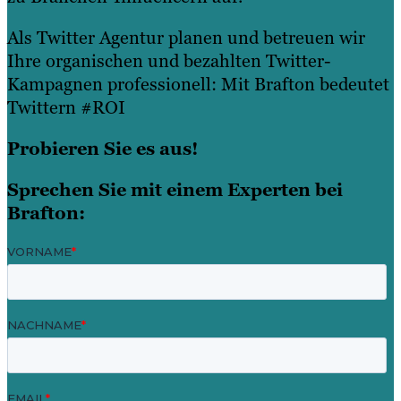
Als Twitter Agentur planen und betreuen wir
Ihre organischen und bezahlten Twitter-
Kampagnen professionell: Mit Brafton bedeutet
Twittern #ROI
Probieren Sie es aus!
Sprechen Sie mit einem Experten bei
Brafton: