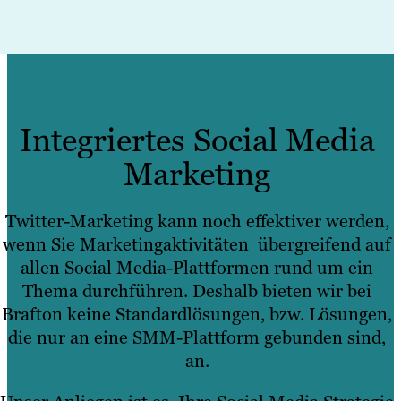
Integriertes Social Media
Marketing
Twitter-Marketing kann noch effektiver werden,
wenn Sie Marketingaktivitäten übergreifend auf
allen Social Media-Plattformen rund um ein
Thema durchführen. Deshalb bieten wir bei
Brafton keine Standardlösungen, bzw. Lösungen,
die nur an eine SMM-Plattform gebunden sind,
an.